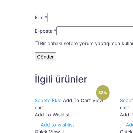
İsim
*
E-posta
*
Bir dahaki sefere yorum yaptığımda kulla
İlgili ürünler
33%
Sepete Ekle
Add To Cart
View
Sepet
cart
cart
Add To Wishlist
Add T
Add to wishlist
Add
Quick View
Quick