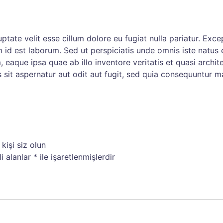
luptate velit esse cillum dolore eu fugiat nulla pariatur. Ex
im id est laborum. Sed ut perspiciatis unde omnis iste natus
aque ipsa quae ab illo inventore veritatis et quasi archite
it aspernatur aut odit aut fugit, sed quia consequuntur m
kişi siz olun
i alanlar
*
ile işaretlenmişlerdir