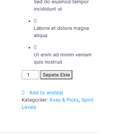
Sed do eiusmod tempor
incididunt ut
Labore et dolore magna
aliqua
Ut enim ad minim veniam
quis nostrud
White
Sepete Ekle
Tailored
Blazer
Add to wishlist
adet
Kategoriler:
Axes & Picks
,
Spirit
Levels